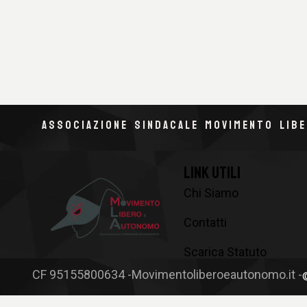
ASSOCIAZIONE SINDACALE MOVIMENTO LIB
LINK UTILI
Chi Siamo
Contatti
Scarica Statuto
CF 95155800634 -
Movimentoliberoeautonomo.it -
Richiedi Tessera