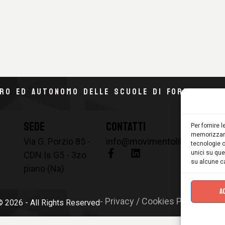
ERO ED AUTONOMO DELLE SCUOLE DI FORMAZIONE 
SEDE
CONTATTI
Per fornire 
memorizzare
Via G. Porzio 85 -
info@movimentoliberoeauton
tecnologie c
unici su que
CDN Is G5 - 3zo
su alcune ca
piano (Na)
A
- Privacy / Cookies Policy
© 2026 - All Rights Reserved