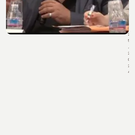
M
a
r
z
o 
2
5
, 
2
0
2
4
F
O
R
M
A
Z
I
O