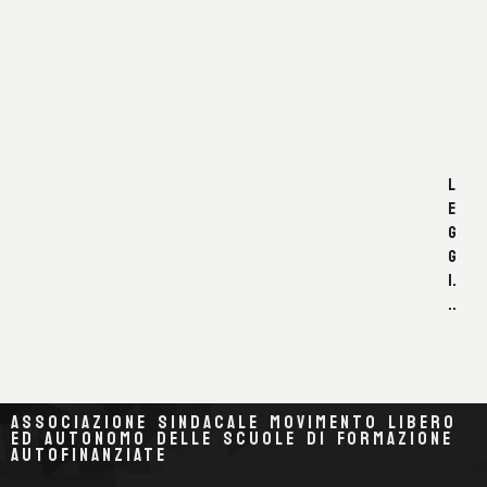
L
O
C
C
H
I
L
E
G
G
I.
..
ASSOCIAZIONE SINDACALE MOVIMENTO LIBERO
ED AUTONOMO DELLE SCUOLE DI FORMAZIONE
AUTOFINANZIATE