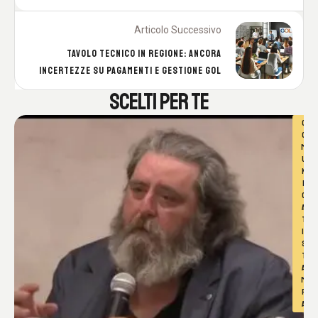
Articolo Successivo
TAVOLO TECNICO IN REGIONE: ANCORA
INCERTEZZE SU PAGAMENTI E GESTIONE GOL
SCELTI PER TE
C
O
M
U
N
I
C
A
T
I 
S
T
A
M
P
A