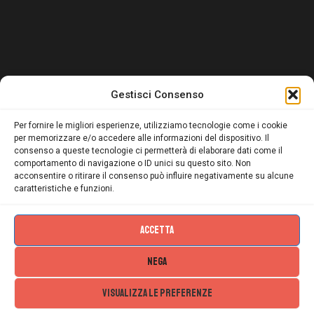
Gestisci Consenso
Per fornire le migliori esperienze, utilizziamo tecnologie come i cookie
per memorizzare e/o accedere alle informazioni del dispositivo. Il
consenso a queste tecnologie ci permetterà di elaborare dati come il
comportamento di navigazione o ID unici su questo sito. Non
acconsentire o ritirare il consenso può influire negativamente su alcune
caratteristiche e funzioni.
ACCETTA
NEGA
CF
Movimentoliberoea
- Privacy /
© 2026 - All
VISUALIZZA LE PREFERENZE
951558006
utonomo.it -
Cookies Poli
Rights Reserved
34 -