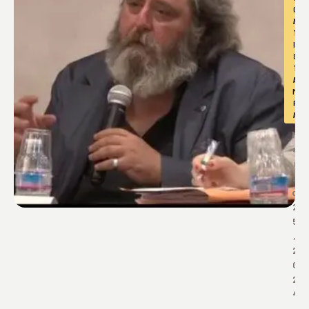
C
A
T
I 
S
T
A
M
P
A
M
a
r
z
o 
2
5
, 
2
0
2
4