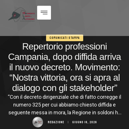
COMUNICATI STAMPA
Repertorio professioni
Campania, dopo diffida arriva
il nuovo decreto. Movimento:
“Nostra vittoria, ora si apra al
dialogo con gli stakeholder”
“Con il decreto dirigenziale che di fatto corregge il
numero 325 per cui abbiamo chiesto diffida e
seguente messa in mora, la Regione in soldoni ha
ritenuto valide gran parte delle nostre istanze. È una
REDAZIONE
|
GIUGNO 16, 2026
nostra vittoria, che dimostra quanto importante sia