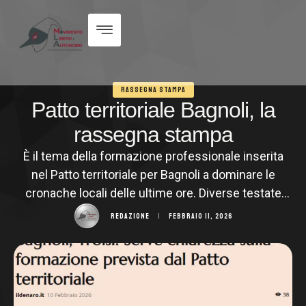
RASSEGNA STAMPA
Patto territoriale Bagnoli, la
rassegna stampa
È il tema della formazione professionale inserita
nel Patto territoriale per Bagnoli a dominare le
cronache locali delle ultime ore. Diverse testate
campane hanno ripreso la presa di posizione di
REDAZIONE
|
FEBBRAIO 11, 2026
Nicola Troisi, che ha chiesto al sindaco e
commissario straordinario Gaetano Manfredi di
chiarire “di che formazione si parla” nell’ambito
dell’accordo annunciato per l’area di …