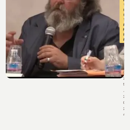
A
T
I 
S
T
A
M
P
A
M
a
r
z
o 
2
5
, 
2
0
2
4
F
O