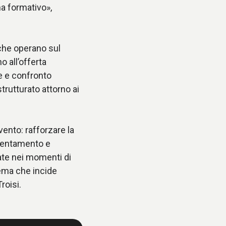
a formativo»,
à che operano sul
o all’offerta
e e confronto
trutturato attorno ai
vento: rafforzare la
rientamento e
iate nei momenti di
tema che incide
roisi.