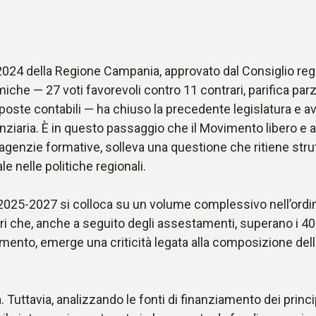
2024 della Regione Campania, approvato dal Consiglio regi
he — 27 voti favorevoli contro 11 contrari, parifica parzi
e poste contabili — ha chiuso la precedente legislatura e a
ziaria. È in questo passaggio che il Movimento libero e
agenzie formative, solleva una questione che ritiene strutt
 nelle politiche regionali.
e 2025-2027 si colloca su un volume complessivo nell’ordi
lori che, anche a seguito degli assestamenti, superano i 40 
mento, emerge una criticità legata alla composizione dell
a. Tuttavia, analizzando le fonti di finanziamento dei prin