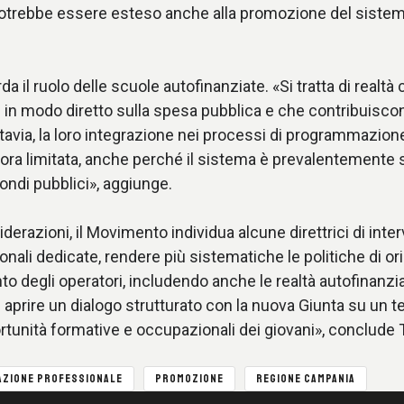
potrebbe essere esteso anche alla promozione del sistem
da il ruolo delle scuole autofinanziate. «Si tratta di realt
e in modo diretto sulla spesa pubblica e che contribuiscon
ttavia, la loro integrazione nei processi di programmazion
ora limitata, anche perché il sistema è prevalentemente s
fondi pubblici», aggiunge.
derazioni, il Movimento individua alcune direttrici di inter
onali dedicate, rendere più sistematiche le politiche di o
to degli operatori, includendo anche le realtà autofinanz
è aprire un dialogo strutturato con la nuova Giunta su un 
tunità formative e occupazionali dei giovani», conclude T
ZIONE PROFESSIONALE
PROMOZIONE
REGIONE CAMPANIA