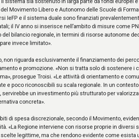
 il sistema sia sostenuto in larga parte da fondi europei e 
io del Movimento Libero e Autonomo delle Scuole di Form
rsi IeFP e il sistema duale sono finanziati prevalentemen
atali; il IV anno si inserisce nell’ambito di misure come
to del bilancio regionale, in termini di risorse autonome d
ppare invece limitato».
to, non riguarda esclusivamente il finanziamento dei perco
mento e promozione. «Non si tratta solo di sostenere i co
ma», prosegue Troisi. «Le attività di orientamento e com
 e poco riconoscibili su scala regionale. In un contesto 
, servirebbe un investimento più strutturato per valorizz
rnativa concreta».
mbiti di spesa discrezionale, secondo il Movimento, evide
tà. «La Regione interviene con risorse proprie in diversi se
 di scelte legittime, ma che rendono evidente come esista 